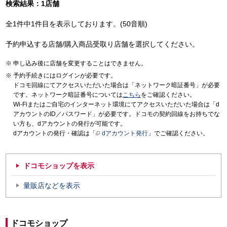
検索結果：1店舗
全1件中1件目を表示しております。(50音順)
予約申込する店舗/購入商品受取り店舗を選択してください。
申し込み後に店舗を変更することはできません。
予約手続きにはログインが必要です。
ドコモ回線にてアクセスいただいた場合は「ネットワーク暗証番号」が必要
です。ネットワーク暗証番号については
こちら
をご確認ください。
Wi-Fiまたはご自宅のインターネット環境にてアクセスいただいた場合は「d
アカウントのID／パスワード」が必要です。ドコモの契約回線をお持ちでな
い方も、dアカウントの発行が可能です。
dアカウントの発行・確認は「
dアカウント発行
」でご確認ください。
ドコモショップを表示
量販店などを表示
ドコモショップ