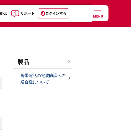
 Shop
サポート
ログインする
MENU
製品
携帯電話の電波防護への
適合性について