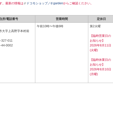
す。最新の情報は
ドコモショップ／d garden
からご確認ください。
住所/電話番号
営業時間
定休日
5
午前10時〜午後6時
第2火曜
市大字上高野字本村前
【臨時営業日の
-327-011
お知らせ】
-44-0002
2026年8月11日
(火曜)
【臨時休業日の
お知らせ】
2026年8月10日
(月曜)