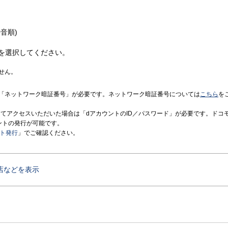
音順)
を選択してください。
せん。
「ネットワーク暗証番号」が必要です。ネットワーク暗証番号については
こちら
を
境にてアクセスいただいた場合は「dアカウントのID／パスワード」が必要です。ドコ
ントの発行が可能です。
ント発行
」でご確認ください。
店などを表示