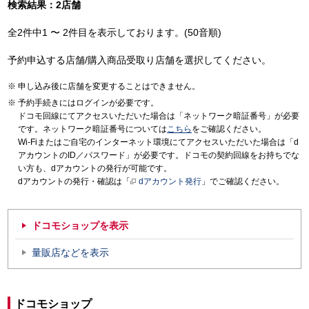
検索結果：2店舗
全2件中1 〜 2件目を表示しております。(50音順)
予約申込する店舗/購入商品受取り店舗を選択してください。
申し込み後に店舗を変更することはできません。
予約手続きにはログインが必要です。
ドコモ回線にてアクセスいただいた場合は「ネットワーク暗証番号」が必要
です。ネットワーク暗証番号については
こちら
をご確認ください。
Wi-Fiまたはご自宅のインターネット環境にてアクセスいただいた場合は「d
アカウントのID／パスワード」が必要です。ドコモの契約回線をお持ちでな
い方も、dアカウントの発行が可能です。
dアカウントの発行・確認は「
dアカウント発行
」でご確認ください。
ドコモショップを表示
量販店などを表示
ドコモショップ