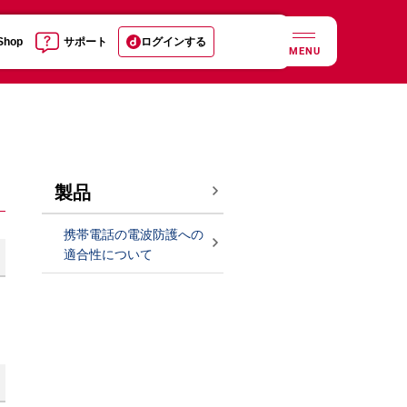
 Shop
サポート
ログインする
MENU
製品
携帯電話の電波防護への
適合性について