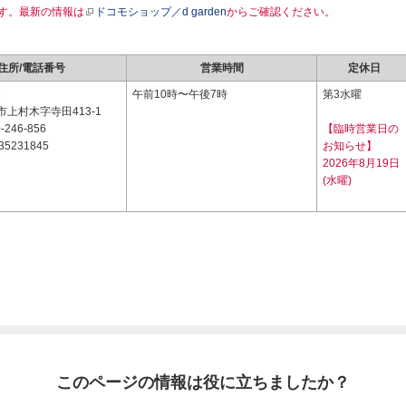
す。最新の情報は
ドコモショップ／d garden
からご確認ください。
住所/電話番号
営業時間
定休日
6
午前10時〜午後7時
第3水曜
上村木字寺田413-1
-246-856
【臨時営業日の
35231845
お知らせ】
2026年8月19日
(水曜)
このページの情報は役に立ちましたか？