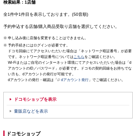
検索結果：1店舗
全1件中1件目を表示しております。(50音順)
予約申込する店舗/購入商品受取り店舗を選択してください。
申し込み後に店舗を変更することはできません。
予約手続きにはログインが必要です。
ドコモ回線にてアクセスいただいた場合は「ネットワーク暗証番号」が必要
です。ネットワーク暗証番号については
こちら
をご確認ください。
Wi-Fiまたはご自宅のインターネット環境にてアクセスいただいた場合は「d
アカウントのID／パスワード」が必要です。ドコモの契約回線をお持ちでな
い方も、dアカウントの発行が可能です。
dアカウントの発行・確認は「
dアカウント発行
」でご確認ください。
ドコモショップを表示
量販店などを表示
ドコモショップ