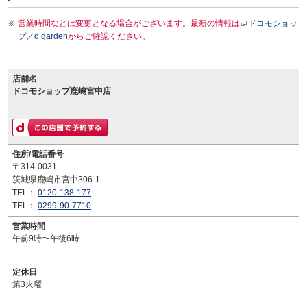
営業時間などは変更となる場合がございます。最新の情報は
ドコモショッ
プ／d garden
からご確認ください。
店舗名
ドコモショップ鹿嶋宮中店
住所/電話番号
〒314-0031
茨城県鹿嶋市宮中306-1
TEL：
0120-138-177
TEL：
0299-90-7710
営業時間
午前9時〜午後6時
定休日
第3火曜