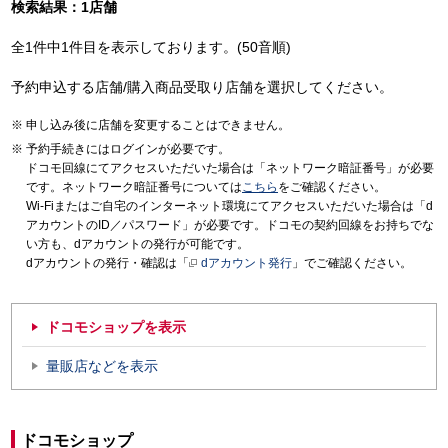
検索結果：1店舗
全1件中1件目を表示しております。(50音順)
予約申込する店舗/購入商品受取り店舗を選択してください。
申し込み後に店舗を変更することはできません。
予約手続きにはログインが必要です。
ドコモ回線にてアクセスいただいた場合は「ネットワーク暗証番号」が必要
です。ネットワーク暗証番号については
こちら
をご確認ください。
Wi-Fiまたはご自宅のインターネット環境にてアクセスいただいた場合は「d
アカウントのID／パスワード」が必要です。ドコモの契約回線をお持ちでな
い方も、dアカウントの発行が可能です。
dアカウントの発行・確認は「
dアカウント発行
」でご確認ください。
ドコモショップを表示
量販店などを表示
ドコモショップ