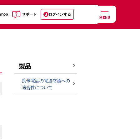
 Shop
サポート
ログインする
MENU
製品
携帯電話の電波防護への
適合性について