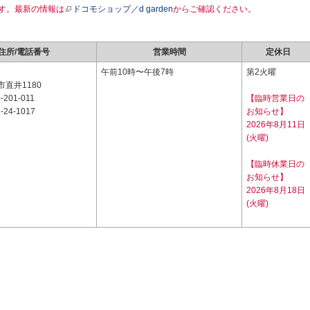
す。最新の情報は
ドコモショップ／d garden
からご確認ください。
住所/電話番号
営業時間
定休日
3
午前10時〜午後7時
第2火曜
直井1180
-201-011
【臨時営業日の
-24-1017
お知らせ】
2026年8月11日
(火曜)
【臨時休業日の
お知らせ】
2026年8月18日
(火曜)