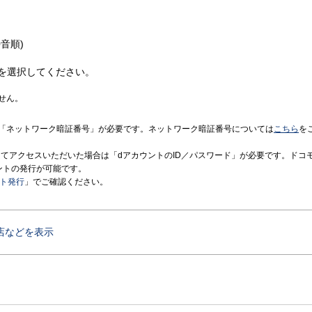
音順)
を選択してください。
せん。
「ネットワーク暗証番号」が必要です。ネットワーク暗証番号については
こちら
を
境にてアクセスいただいた場合は「dアカウントのID／パスワード」が必要です。ドコ
ントの発行が可能です。
ント発行
」でご確認ください。
店などを表示