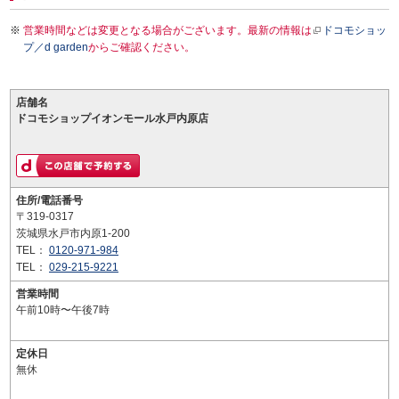
営業時間などは変更となる場合がございます。最新の情報は
ドコモショッ
プ／d garden
からご確認ください。
店舗名
ドコモショップイオンモール水戸内原店
住所/電話番号
〒319-0317
茨城県水戸市内原1-200
TEL：
0120-971-984
TEL：
029-215-9221
営業時間
午前10時〜午後7時
定休日
無休