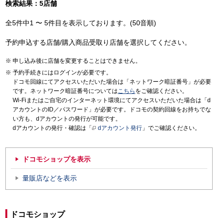
検索結果：5店舗
全5件中1 〜 5件目を表示しております。(50音順)
予約申込する店舗/購入商品受取り店舗を選択してください。
申し込み後に店舗を変更することはできません。
予約手続きにはログインが必要です。
ドコモ回線にてアクセスいただいた場合は「ネットワーク暗証番号」が必要
です。ネットワーク暗証番号については
こちら
をご確認ください。
Wi-Fiまたはご自宅のインターネット環境にてアクセスいただいた場合は「d
アカウントのID／パスワード」が必要です。ドコモの契約回線をお持ちでな
い方も、dアカウントの発行が可能です。
dアカウントの発行・確認は「
dアカウント発行
」でご確認ください。
ドコモショップを表示
量販店などを表示
ドコモショップ