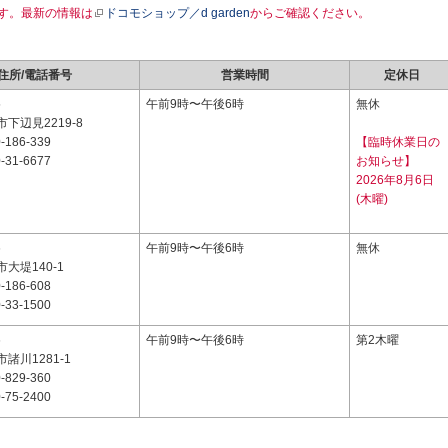
す。最新の情報は
ドコモショップ／d garden
からご確認ください。
住所/電話番号
営業時間
定休日
5
午前9時〜午後6時
無休
下辺見2219-8
-186-339
【臨時休業日の
-31-6677
お知らせ】
2026年8月6日
(木曜)
6
午前9時〜午後6時
無休
大堤140-1
-186-608
-33-1500
6
午前9時〜午後6時
第2木曜
諸川1281-1
-829-360
-75-2400