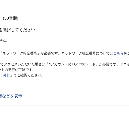
(50音順)
を選択してください。
せん。
「ネットワーク暗証番号」が必要です。ネットワーク暗証番号については
こちら
を
境にてアクセスいただいた場合は「dアカウントのID／パスワード」が必要です。ドコ
ントの発行が可能です。
ント発行
」でご確認ください。
店などを表示