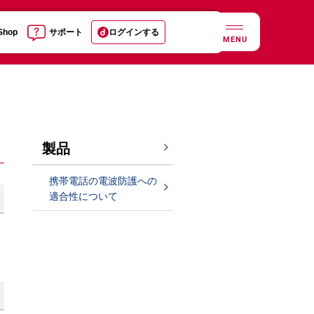
 Shop
サポート
ログインする
MENU
製品
携帯電話の電波防護への
適合性について