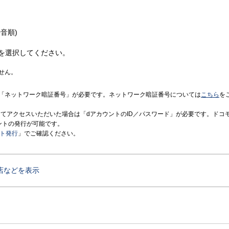
音順)
を選択してください。
せん。
「ネットワーク暗証番号」が必要です。ネットワーク暗証番号については
こちら
を
境にてアクセスいただいた場合は「dアカウントのID／パスワード」が必要です。ドコ
ントの発行が可能です。
ント発行
」でご確認ください。
店などを表示