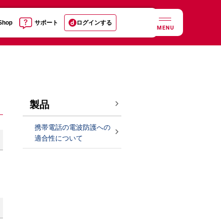
 Shop
サポート
ログインする
MENU
製品
携帯電話の電波防護への
適合性について