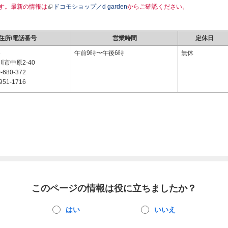
す。最新の情報は
ドコモショップ／d garden
からご確認ください。
住所/電話番号
営業時間
定休日
3
午前9時〜午後6時
無休
市中原2-40
-680-372
951-1716
このページの情報は役に立ちましたか？
はい
いいえ