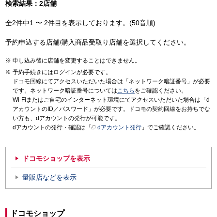
検索結果：2店舗
全2件中1 〜 2件目を表示しております。(50音順)
予約申込する店舗/購入商品受取り店舗を選択してください。
申し込み後に店舗を変更することはできません。
予約手続きにはログインが必要です。
ドコモ回線にてアクセスいただいた場合は「ネットワーク暗証番号」が必要
です。ネットワーク暗証番号については
こちら
をご確認ください。
Wi-Fiまたはご自宅のインターネット環境にてアクセスいただいた場合は「d
アカウントのID／パスワード」が必要です。ドコモの契約回線をお持ちでな
い方も、dアカウントの発行が可能です。
dアカウントの発行・確認は「
dアカウント発行
」でご確認ください。
ドコモショップを表示
量販店などを表示
ドコモショップ