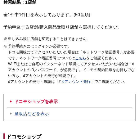
検索結果：1店舗
全1件中1件目を表示しております。(50音順)
予約申込する店舗/購入商品受取り店舗を選択してください。
申し込み後に店舗を変更することはできません。
予約手続きにはログインが必要です。
ドコモ回線にてアクセスいただいた場合は「ネットワーク暗証番号」が必要
です。ネットワーク暗証番号については
こちら
をご確認ください。
Wi-Fiまたはご自宅のインターネット環境にてアクセスいただいた場合は「d
アカウントのID／パスワード」が必要です。ドコモの契約回線をお持ちでな
い方も、dアカウントの発行が可能です。
dアカウントの発行・確認は「
dアカウント発行
」でご確認ください。
ドコモショップを表示
量販店などを表示
ドコモショップ