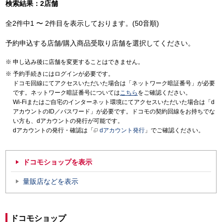
検索結果：2店舗
全2件中1 〜 2件目を表示しております。(50音順)
予約申込する店舗/購入商品受取り店舗を選択してください。
申し込み後に店舗を変更することはできません。
予約手続きにはログインが必要です。
ドコモ回線にてアクセスいただいた場合は「ネットワーク暗証番号」が必要
です。ネットワーク暗証番号については
こちら
をご確認ください。
Wi-Fiまたはご自宅のインターネット環境にてアクセスいただいた場合は「d
アカウントのID／パスワード」が必要です。ドコモの契約回線をお持ちでな
い方も、dアカウントの発行が可能です。
dアカウントの発行・確認は「
dアカウント発行
」でご確認ください。
ドコモショップを表示
量販店などを表示
ドコモショップ