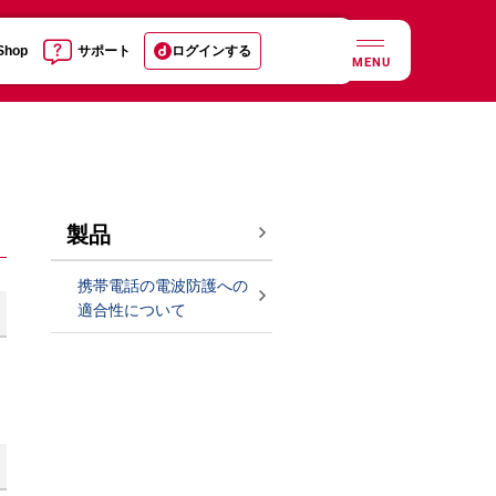
 Shop
サポート
ログインする
MENU
製品
携帯電話の電波防護への
適合性について