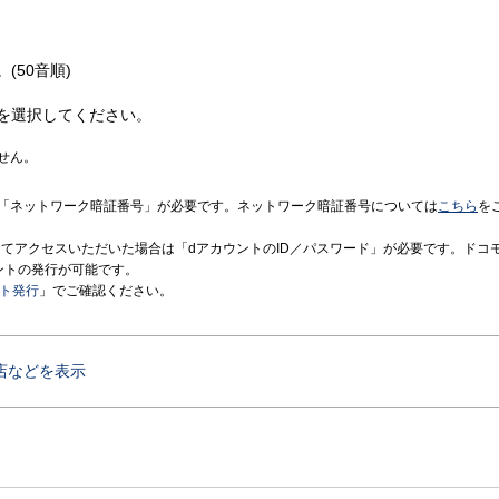
(50音順)
を選択してください。
せん。
「ネットワーク暗証番号」が必要です。ネットワーク暗証番号については
こちら
を
境にてアクセスいただいた場合は「dアカウントのID／パスワード」が必要です。ドコ
ントの発行が可能です。
ント発行
」でご確認ください。
店などを表示