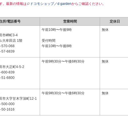
す。最新の情報は
ドコモショップ／d garden
からご確認ください。
住所/電話番号
営業時間
定休日
7
午前10時〜午後9時
無休
市岬町3-4
ル大牟田店 1階
受付時間
-570-068
午前10時〜午後8時
-57-6839
7
午前9時30分〜午後6時30分
無休
市大正町4-5-2
-600-839
-51-6800
5
午前9時30分〜午後6時30分
無休
田市大字甘木字深町12-1
-500-000
-50-1616