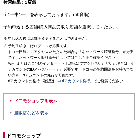
検索結果：1店舗
全1件中1件目を表示しております。(50音順)
予約申込する店舗/購入商品受取り店舗を選択してください。
申し込み後に店舗を変更することはできません。
予約手続きにはログインが必要です。
ドコモ回線にてアクセスいただいた場合は「ネットワーク暗証番号」が必要
です。ネットワーク暗証番号については
こちら
をご確認ください。
Wi-Fiまたはご自宅のインターネット環境にてアクセスいただいた場合は「d
アカウントのID／パスワード」が必要です。ドコモの契約回線をお持ちでな
い方も、dアカウントの発行が可能です。
dアカウントの発行・確認は「
dアカウント発行
」でご確認ください。
ドコモショップを表示
量販店などを表示
ドコモショップ