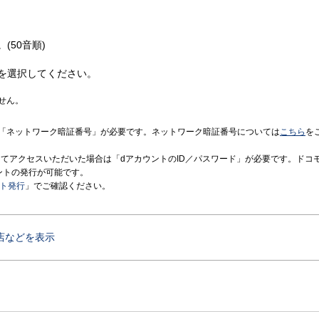
(50音順)
を選択してください。
せん。
「ネットワーク暗証番号」が必要です。ネットワーク暗証番号については
こちら
を
境にてアクセスいただいた場合は「dアカウントのID／パスワード」が必要です。ドコ
ントの発行が可能です。
ント発行
」でご確認ください。
店などを表示