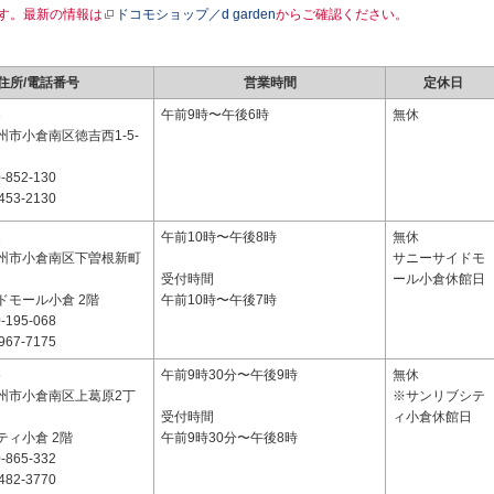
す。最新の情報は
ドコモショップ／d garden
からご確認ください。
住所/電話番号
営業時間
定休日
8
午前9時〜午後6時
無休
市小倉南区徳吉西1-5-
-852-130
453-2130
1
午前10時〜午後8時
無休
州市小倉南区下曽根新町
サニーサイドモ
受付時間
ール小倉休館日
ドモール小倉 2階
午前10時〜午後7時
-195-068
967-7175
5
午前9時30分〜午後9時
無休
州市小倉南区上葛原2丁
※サンリブシテ
受付時間
ィ小倉休館日
ティ小倉 2階
午前9時30分〜午後8時
-865-332
482-3770