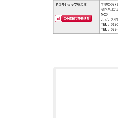
ドコモショップ徳力店
〒802-097
福岡県北九
5-20
ルピナス守恒
TEL：
0120
TEL：
093-