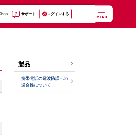
 Shop
サポート
ログインする
MENU
製品
携帯電話の電波防護への
適合性について