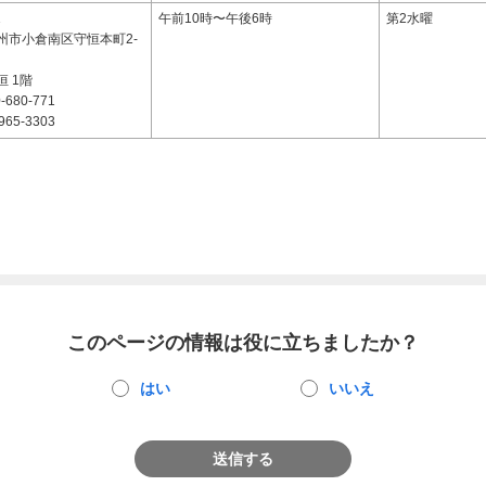
1
午前10時〜午後6時
第2水曜
州市小倉南区守恒本町2-
 1階
-680-771
965-3303
このページの情報は役に立ちましたか？
はい
いいえ
送信する