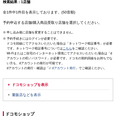
検索結果：1店舗
全1件中1件目を表示しております。(50音順)
予約申込する店舗/購入商品受取り店舗を選択してください。
申し込み後に店舗を変更することはできません。
予約手続きにはログインが必要です。
ドコモ回線にてアクセスいただいた場合は「ネットワーク暗証番号」が必要
です。ネットワーク暗証番号については
こちら
をご確認ください。
Wi-Fiまたはご自宅のインターネット環境にてアクセスいただいた場合は「d
アカウントのID／パスワード」が必要です。ドコモの契約回線をお持ちでな
い方も、dアカウントの発行が可能です。
dアカウントの発行・確認は「
dアカウント発行
」でご確認ください。
ドコモショップを表示
量販店などを表示
ドコモショップ