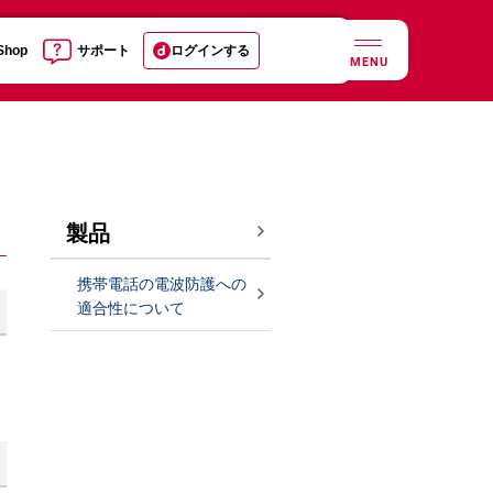
 Shop
サポート
ログインする
MENU
製品
携帯電話の電波防護への
適合性について