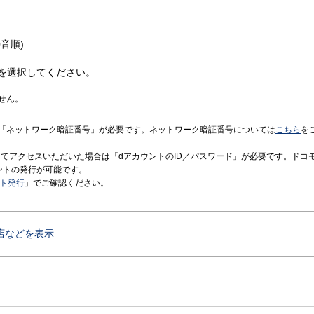
音順)
を選択してください。
せん。
「ネットワーク暗証番号」が必要です。ネットワーク暗証番号については
こちら
を
境にてアクセスいただいた場合は「dアカウントのID／パスワード」が必要です。ドコ
ントの発行が可能です。
ント発行
」でご確認ください。
店などを表示