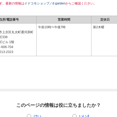
す。最新の情報は
ドコモショップ／d garden
からご確認ください。
住所/電話番号
営業時間
定休日
8
午前10時〜午後7時
第2木曜
市上京区丸太町通河原町
338
町ビル 1階
-606-704
213-2323
このページの情報は役に立ちましたか？
はい
いいえ