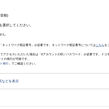
音順)
を選択してください。
せん。
「ネットワーク暗証番号」が必要です。ネットワーク暗証番号については
こちら
を
境にてアクセスいただいた場合は「dアカウントのID／パスワード」が必要です。ドコ
ントの発行が可能です。
ント発行
」でご確認ください。
店などを表示