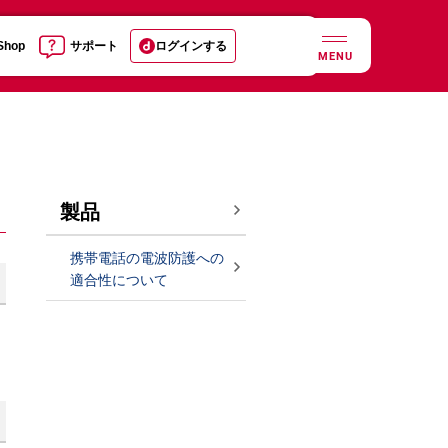
 Shop
サポート
ログインする
MENU
製品
携帯電話の電波防護への
適合性について