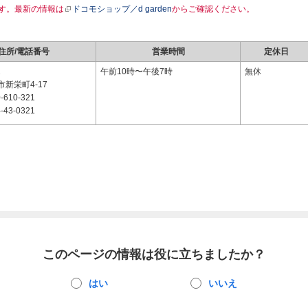
す。最新の情報は
ドコモショップ／d garden
からご確認ください。
住所/電話番号
営業時間
定休日
2
午前10時〜午後7時
無休
新栄町4-17
-610-321
-43-0321
このページの情報は役に立ちましたか？
はい
いいえ