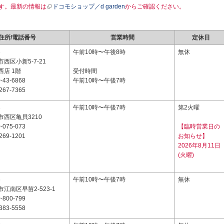
す。最新の情報は
ドコモショップ／d garden
からご確認ください。
住所/電話番号
営業時間
定休日
3
午前10時〜午後8時
無休
西区小新5-7-21
店 1階
受付時間
-43-6868
午前10時〜午後7時
267-7365
3
午前10時〜午後7時
第2火曜
西区亀貝3210
-075-073
【臨時営業日の
269-1201
お知らせ】
2026年8月11日
(火曜)
6
午前10時〜午後7時
無休
江南区早苗2-523-1
-800-799
383-5558