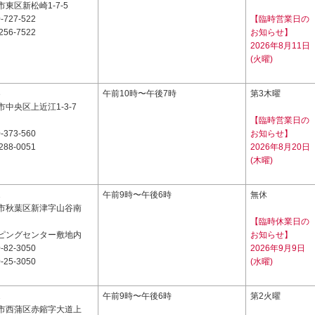
東区新松崎1-7-5
-727-522
【臨時営業日の
256-7522
お知らせ】
2026年8月11日
(火曜)
3
午前10時〜午後7時
第3木曜
中央区上近江1-3-7
【臨時営業日の
-373-560
お知らせ】
288-0051
2026年8月20日
(木曜)
1
午前9時〜午後6時
無休
市秋葉区新津字山谷南
【臨時休業日の
ピングセンター敷地内
お知らせ】
-82-3050
2026年9月9日
-25-3050
(水曜)
2
午前9時〜午後6時
第2火曜
市西蒲区赤鏥字大道上