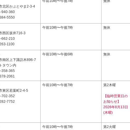
7
午前10時〜午後7時
無休
北区かぶとやま2-3-4
-940-360
384-5550
2
午前10時〜午後7時
無休
西区坂井716-3
-662-210
263-1100
4
午前10時〜午後6時
無休
南区上下諏訪木896-7
トタウン内
-358-365
378-2061
7
午前10時〜午後7時
第2木曜
東区若葉町2-4-5
-702-352
【臨時営業日の
282-7752
お知らせ】
2026年8月13日
(木曜)
7
午前10時〜午後7時
第2火曜