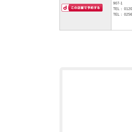
907-1
TEL：
0120
TEL：
0256