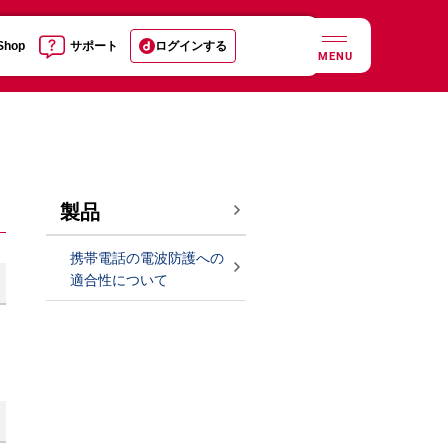
 Shop
サポート
ログインする
MENU
製品
携帯電話の電波防護への
適合性について