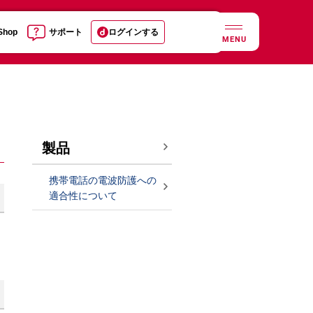
 Shop
サポート
ログインする
MENU
製品
携帯電話の電波防護への
適合性について