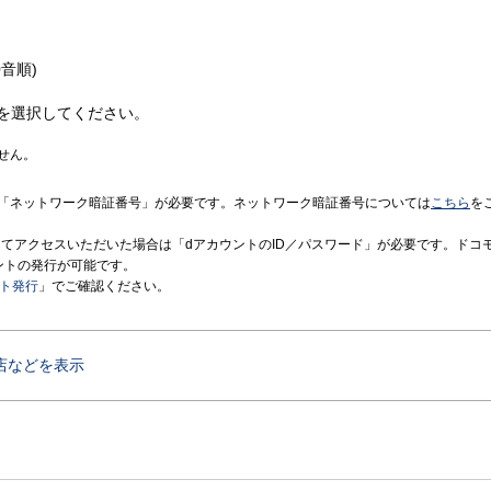
音順)
を選択してください。
せん。
「ネットワーク暗証番号」が必要です。ネットワーク暗証番号については
こちら
を
境にてアクセスいただいた場合は「dアカウントのID／パスワード」が必要です。ドコ
ントの発行が可能です。
ント発行
」でご確認ください。
店などを表示