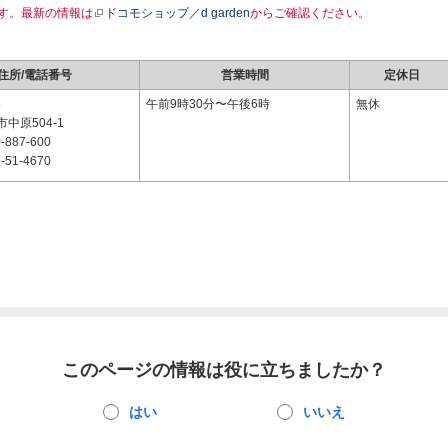
す。最新の情報は
ドコモショップ／d garden
からご確認ください。
住所/電話番号
営業時間
定休日
4
午前9時30分〜午後6時
無休
中原504-1
-887-600
-51-4670
このページの情報は役に立ちましたか？
はい
いいえ