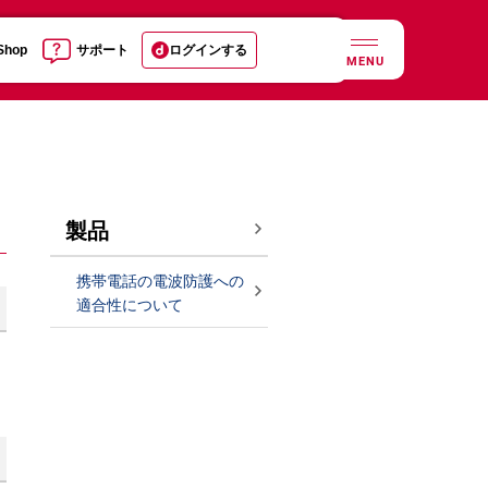
 Shop
サポート
ログインする
MENU
製品
携帯電話の電波防護への
適合性について