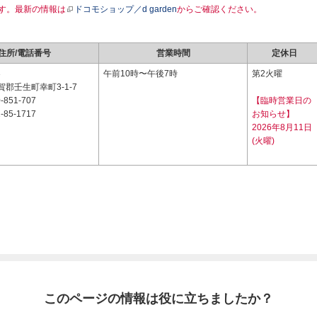
す。最新の情報は
ドコモショップ／d garden
からご確認ください。
住所/電話番号
営業時間
定休日
3
午前10時〜午後7時
第2火曜
郡壬生町幸町3-1-7
-851-707
【臨時営業日の
-85-1717
お知らせ】
2026年8月11日
(火曜)
このページの情報は役に立ちましたか？