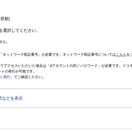
音順)
を選択してください。
せん。
「ネットワーク暗証番号」が必要です。ネットワーク暗証番号については
こちら
を
境にてアクセスいただいた場合は「dアカウントのID／パスワード」が必要です。ドコ
ントの発行が可能です。
ント発行
」でご確認ください。
店などを表示