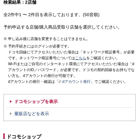
検索結果：2店舗
全2件中1 〜 2件目を表示しております。(50音順)
予約申込する店舗/購入商品受取り店舗を選択してください。
申し込み後に店舗を変更することはできません。
予約手続きにはログインが必要です。
ドコモ回線にてアクセスいただいた場合は「ネットワーク暗証番号」が必要
です。ネットワーク暗証番号については
こちら
をご確認ください。
Wi-Fiまたはご自宅のインターネット環境にてアクセスいただいた場合は「d
アカウントのID／パスワード」が必要です。ドコモの契約回線をお持ちでな
い方も、dアカウントの発行が可能です。
dアカウントの発行・確認は「
dアカウント発行
」でご確認ください。
ドコモショップを表示
量販店などを表示
ドコモショップ