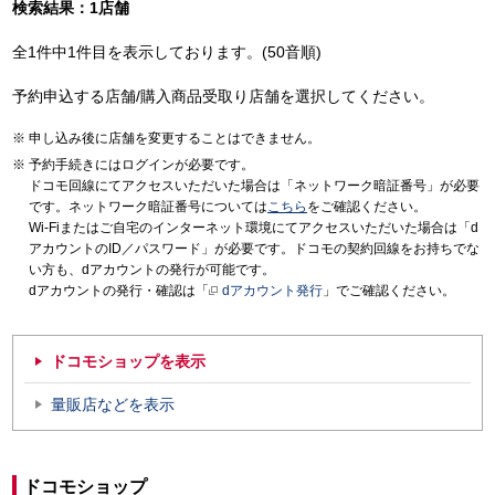
検索結果：1店舗
全1件中1件目を表示しております。(50音順)
予約申込する店舗/購入商品受取り店舗を選択してください。
申し込み後に店舗を変更することはできません。
予約手続きにはログインが必要です。
ドコモ回線にてアクセスいただいた場合は「ネットワーク暗証番号」が必要
です。ネットワーク暗証番号については
こちら
をご確認ください。
Wi-Fiまたはご自宅のインターネット環境にてアクセスいただいた場合は「d
アカウントのID／パスワード」が必要です。ドコモの契約回線をお持ちでな
い方も、dアカウントの発行が可能です。
dアカウントの発行・確認は「
dアカウント発行
」でご確認ください。
ドコモショップを表示
量販店などを表示
ドコモショップ