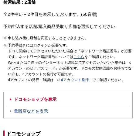
検索結果：2店舗
全2件中1 〜 2件目を表示しております。(50音順)
予約申込する店舗/購入商品受取り店舗を選択してください。
申し込み後に店舗を変更することはできません。
予約手続きにはログインが必要です。
ドコモ回線にてアクセスいただいた場合は「ネットワーク暗証番号」が必要
です。ネットワーク暗証番号については
こちら
をご確認ください。
Wi-Fiまたはご自宅のインターネット環境にてアクセスいただいた場合は「d
アカウントのID／パスワード」が必要です。ドコモの契約回線をお持ちでな
い方も、dアカウントの発行が可能です。
dアカウントの発行・確認は「
dアカウント発行
」でご確認ください。
ドコモショップを表示
量販店などを表示
ドコモショップ