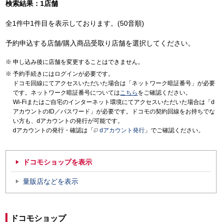
検索結果：1店舗
全1件中1件目を表示しております。(50音順)
予約申込する店舗/購入商品受取り店舗を選択してください。
申し込み後に店舗を変更することはできません。
予約手続きにはログインが必要です。
ドコモ回線にてアクセスいただいた場合は「ネットワーク暗証番号」が必要
です。ネットワーク暗証番号については
こちら
をご確認ください。
Wi-Fiまたはご自宅のインターネット環境にてアクセスいただいた場合は「d
アカウントのID／パスワード」が必要です。ドコモの契約回線をお持ちでな
い方も、dアカウントの発行が可能です。
dアカウントの発行・確認は「
dアカウント発行
」でご確認ください。
ドコモショップを表示
量販店などを表示
ドコモショップ