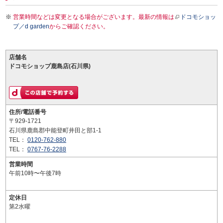
営業時間などは変更となる場合がございます。最新の情報は
ドコモショッ
プ／d garden
からご確認ください。
店舗名
ドコモショップ鹿島店(石川県)
住所/電話番号
〒929-1721
石川県鹿島郡中能登町井田と部1-1
TEL：
0120-762-880
TEL：
0767-76-2288
営業時間
午前10時〜午後7時
定休日
第2水曜