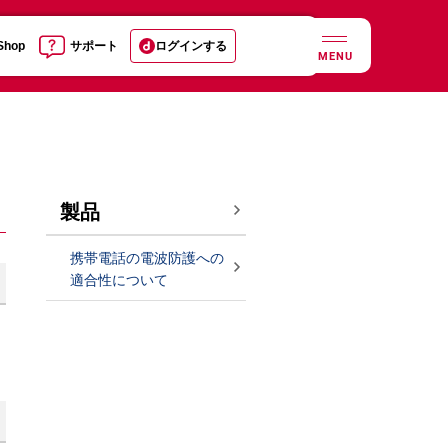
 Shop
サポート
ログインする
MENU
製品
携帯電話の電波防護への
適合性について