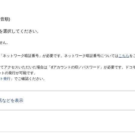
音順)
を選択してください。
せん。
「ネットワーク暗証番号」が必要です。ネットワーク暗証番号については
こちら
を
境にてアクセスいただいた場合は「dアカウントのID／パスワード」が必要です。ドコ
ントの発行が可能です。
ント発行
」でご確認ください。
店などを表示