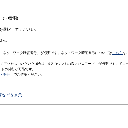
(50音順)
を選択してください。
せん。
「ネットワーク暗証番号」が必要です。ネットワーク暗証番号については
こちら
を
境にてアクセスいただいた場合は「dアカウントのID／パスワード」が必要です。ドコ
ントの発行が可能です。
ント発行
」でご確認ください。
店などを表示