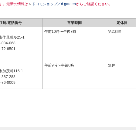
す。最新の情報は
ドコモショップ／d garden
からご確認ください。
住所/電話番号
営業時間
定休日
3
午前10時〜午後7時
第2木曜
作見町ル25-1
-034-068
-72-8501
1
午前9時〜午後6時
無休
加茂町116-1
-387-288
-76-0009