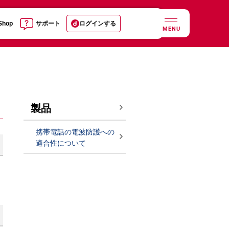
 Shop
サポート
ログインする
MENU
製品
携帯電話の電波防護への
適合性について