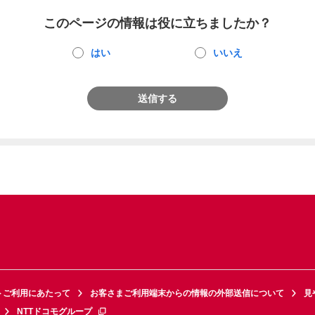
このページの情報は役に立ちましたか？
はい
いいえ
送信する
トご利用にあたって
お客さまご利用端末からの情報の外部送信について
見
NTTドコモグループ