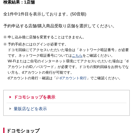
検索結果：1店舗
全1件中1件目を表示しております。(50音順)
予約申込する店舗/購入商品受取り店舗を選択してください。
申し込み後に店舗を変更することはできません。
予約手続きにはログインが必要です。
ドコモ回線にてアクセスいただいた場合は「ネットワーク暗証番号」が必要
です。ネットワーク暗証番号については
こちら
をご確認ください。
Wi-Fiまたはご自宅のインターネット環境にてアクセスいただいた場合は「d
アカウントのID／パスワード」が必要です。ドコモの契約回線をお持ちでな
い方も、dアカウントの発行が可能です。
dアカウントの発行・確認は「
dアカウント発行
」でご確認ください。
ドコモショップを表示
量販店などを表示
ドコモショップ