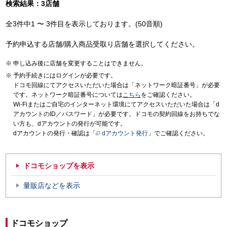
検索結果：3店舗
全3件中1 〜 3件目を表示しております。(50音順)
予約申込する店舗/購入商品受取り店舗を選択してください。
申し込み後に店舗を変更することはできません。
予約手続きにはログインが必要です。
ドコモ回線にてアクセスいただいた場合は「ネットワーク暗証番号」が必要
です。ネットワーク暗証番号については
こちら
をご確認ください。
Wi-Fiまたはご自宅のインターネット環境にてアクセスいただいた場合は「d
アカウントのID／パスワード」が必要です。ドコモの契約回線をお持ちでな
い方も、dアカウントの発行が可能です。
dアカウントの発行・確認は「
dアカウント発行
」でご確認ください。
ドコモショップを表示
量販店などを表示
ドコモショップ