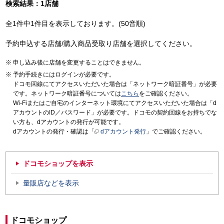
検索結果：1店舗
全1件中1件目を表示しております。(50音順)
予約申込する店舗/購入商品受取り店舗を選択してください。
申し込み後に店舗を変更することはできません。
予約手続きにはログインが必要です。
ドコモ回線にてアクセスいただいた場合は「ネットワーク暗証番号」が必要
です。ネットワーク暗証番号については
こちら
をご確認ください。
Wi-Fiまたはご自宅のインターネット環境にてアクセスいただいた場合は「d
アカウントのID／パスワード」が必要です。ドコモの契約回線をお持ちでな
い方も、dアカウントの発行が可能です。
dアカウントの発行・確認は「
dアカウント発行
」でご確認ください。
ドコモショップを表示
量販店などを表示
ドコモショップ