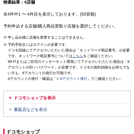
検索結果：4店舗
全4件中1 〜 4件目を表示しております。(50音順)
予約申込する店舗/購入商品受取り店舗を選択してください。
申し込み後に店舗を変更することはできません。
予約手続きにはログインが必要です。
ドコモ回線にてアクセスいただいた場合は「ネットワーク暗証番号」が必要
です。ネットワーク暗証番号については
こちら
をご確認ください。
Wi-Fiまたはご自宅のインターネット環境にてアクセスいただいた場合は「d
アカウントのID／パスワード」が必要です。ドコモの契約回線をお持ちでな
い方も、dアカウントの発行が可能です。
dアカウントの発行・確認は「
dアカウント発行
」でご確認ください。
ドコモショップを表示
量販店などを表示
ドコモショップ