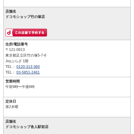
店舗名
ドコモショップ竹の塚店
住所/電話番号
〒121-0813
東京都足立区竹の塚5-7-6
Joyぷらざ 1階
TEL：
0120-313-360
TEL：
03-5851-2461
営業時間
午前9時〜午後6時
定休日
第2木曜
店舗名
ドコモショップ舎人駅前店