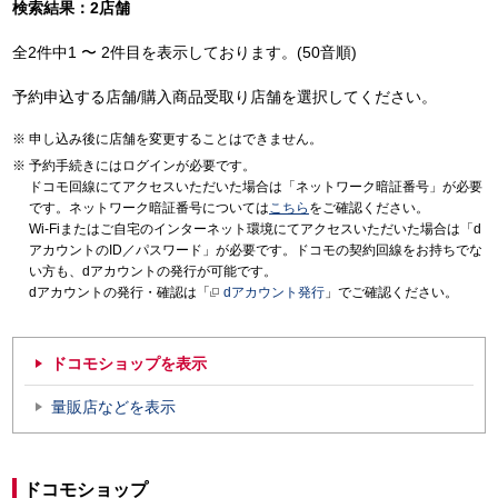
検索結果：2店舗
全2件中1 〜 2件目を表示しております。(50音順)
予約申込する店舗/購入商品受取り店舗を選択してください。
申し込み後に店舗を変更することはできません。
予約手続きにはログインが必要です。
ドコモ回線にてアクセスいただいた場合は「ネットワーク暗証番号」が必要
です。ネットワーク暗証番号については
こちら
をご確認ください。
Wi-Fiまたはご自宅のインターネット環境にてアクセスいただいた場合は「d
アカウントのID／パスワード」が必要です。ドコモの契約回線をお持ちでな
い方も、dアカウントの発行が可能です。
dアカウントの発行・確認は「
dアカウント発行
」でご確認ください。
ドコモショップを表示
量販店などを表示
ドコモショップ