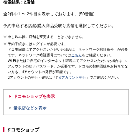
検索結果：2店舗
全2件中1 〜 2件目を表示しております。(50音順)
予約申込する店舗/購入商品受取り店舗を選択してください。
申し込み後に店舗を変更することはできません。
予約手続きにはログインが必要です。
ドコモ回線にてアクセスいただいた場合は「ネットワーク暗証番号」が必要
です。ネットワーク暗証番号については
こちら
をご確認ください。
Wi-Fiまたはご自宅のインターネット環境にてアクセスいただいた場合は「d
アカウントのID／パスワード」が必要です。ドコモの契約回線をお持ちでな
い方も、dアカウントの発行が可能です。
dアカウントの発行・確認は「
dアカウント発行
」でご確認ください。
ドコモショップを表示
量販店などを表示
ドコモショップ