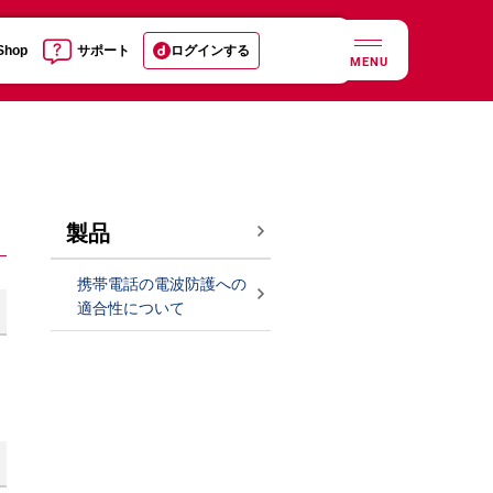
 Shop
サポート
ログインする
MENU
製品
携帯電話の電波防護への
適合性について