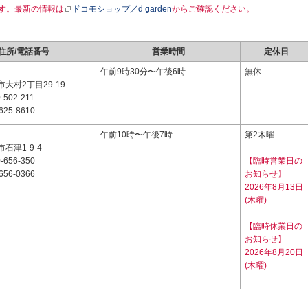
す。最新の情報は
ドコモショップ／d garden
からご確認ください。
住所/電話番号
営業時間
定休日
2
午前9時30分〜午後6時
無休
大村2丁目29-19
-502-211
625-8610
1
午前10時〜午後7時
第2木曜
石津1-9-4
-656-350
【臨時営業日の
656-0366
お知らせ】
2026年8月13日
(木曜)
【臨時休業日の
お知らせ】
2026年8月20日
(木曜)