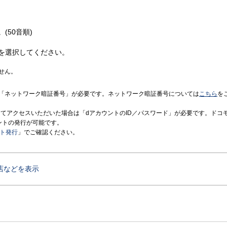
(50音順)
を選択してください。
せん。
「ネットワーク暗証番号」が必要です。ネットワーク暗証番号については
こちら
を
境にてアクセスいただいた場合は「dアカウントのID／パスワード」が必要です。ドコ
ントの発行が可能です。
ント発行
」でご確認ください。
店などを表示