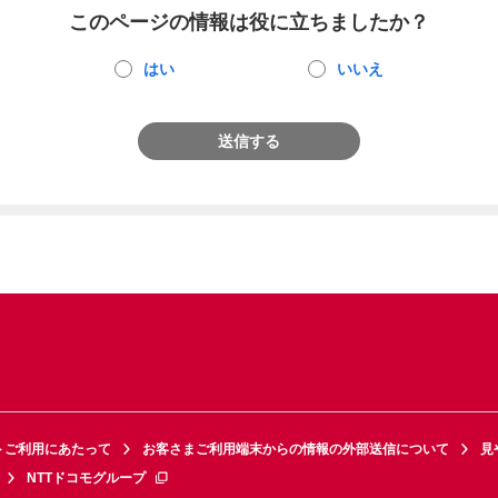
このページの情報は役に立ちましたか？
はい
いいえ
送信する
トご利用にあたって
お客さまご利用端末からの情報の外部送信について
見
NTTドコモグループ