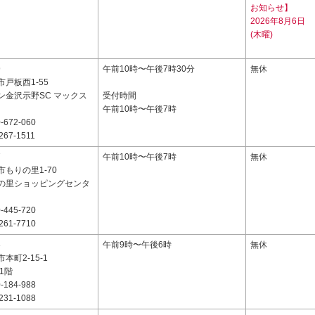
お知らせ】
2026年8月6日
(木曜)
9
午前10時〜午後7時30分
無休
戸板西1-55
ン金沢示野SC マックス
受付時間
午前10時〜午後7時
-672-060
267-1511
7
午前10時〜午後7時
無休
もりの里1-70
の里ショッピングセンタ
-445-720
261-7710
3
午前9時〜午後6時
無休
本町2-15-1
1階
-184-988
231-1088