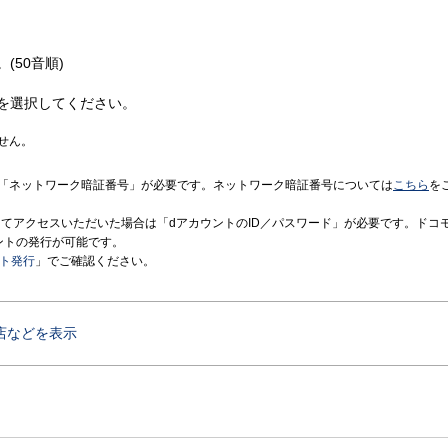
(50音順)
を選択してください。
せん。
「ネットワーク暗証番号」が必要です。ネットワーク暗証番号については
こちら
を
境にてアクセスいただいた場合は「dアカウントのID／パスワード」が必要です。ドコ
ントの発行が可能です。
ント発行
」でご確認ください。
店などを表示