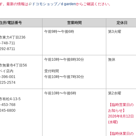
す。最新の情報は
ドコモショップ／d garden
からご確認ください。
住所/電話番号
営業時間
定休日
5
午前9時〜午後6時
第3火曜
東力4丁目236
-748-711
292-8711
3
午前10時〜午後8時30分
無休
市無量寺4丁目56
ベイ店内
受付時間
-396-001
午前10時〜午後7時30分
225-2574
1
午前10時〜午後6時
第2水曜
有松4-13-5
-453-768
【臨時営業日の
245-6800
お知らせ】
2026年8月12日
(水曜)
【臨時休業日の