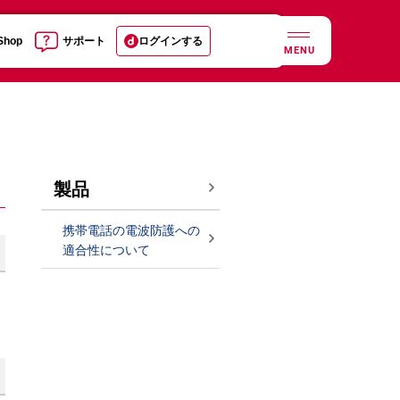
 Shop
サポート
ログインする
MENU
製品
携帯電話の電波防護への
適合性について