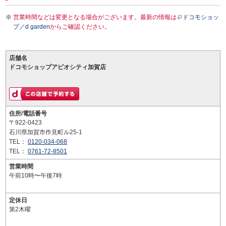
営業時間などは変更となる場合がございます。最新の情報は
ドコモショッ
プ／d garden
からご確認ください。
店舗名
ドコモショップアビオシティ加賀店
住所/電話番号
〒922-0423
石川県加賀市作見町ル25-1
TEL：
0120-034-068
TEL：
0761-72-8501
営業時間
午前10時〜午後7時
定休日
第2木曜