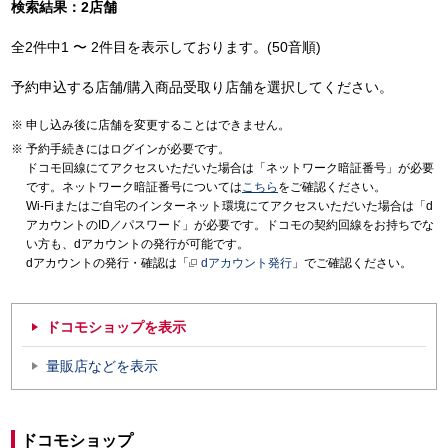
検索結果：2店舗
全2件中1 〜 2件目を表示しております。(50音順)
予約申込する店舗/購入商品受取り店舗を選択してください。
申し込み後に店舗を変更することはできません。
予約手続きにはログインが必要です。
ドコモ回線にてアクセスいただいた場合は「ネットワーク暗証番号」が必要
です。ネットワーク暗証番号については
こちら
をご確認ください。
Wi-Fiまたはご自宅のインターネット環境にてアクセスいただいた場合は「d
アカウントのID／パスワード」が必要です。ドコモの契約回線をお持ちでな
い方も、dアカウントの発行が可能です。
dアカウントの発行・確認は「
dアカウント発行
」でご確認ください。
ドコモショップを表示
量販店などを表示
ドコモショップ