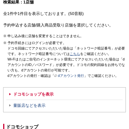
検索結果：1店舗
全1件中1件目を表示しております。(50音順)
予約申込する店舗/購入商品受取り店舗を選択してください。
申し込み後に店舗を変更することはできません。
予約手続きにはログインが必要です。
ドコモ回線にてアクセスいただいた場合は「ネットワーク暗証番号」が必要
です。ネットワーク暗証番号については
こちら
をご確認ください。
Wi-Fiまたはご自宅のインターネット環境にてアクセスいただいた場合は「d
アカウントのID／パスワード」が必要です。ドコモの契約回線をお持ちでな
い方も、dアカウントの発行が可能です。
dアカウントの発行・確認は「
dアカウント発行
」でご確認ください。
ドコモショップを表示
量販店などを表示
ドコモショップ