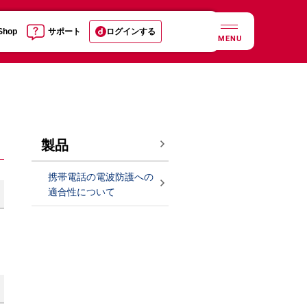
 Shop
サポート
ログインする
MENU
製品
携帯電話の電波防護への
適合性について