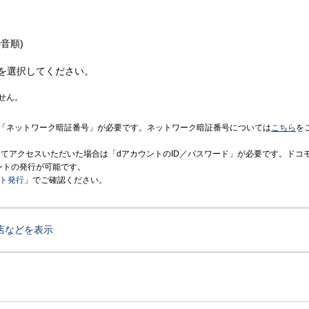
音順)
を選択してください。
せん。
「ネットワーク暗証番号」が必要です。ネットワーク暗証番号については
こちら
を
境にてアクセスいただいた場合は「dアカウントのID／パスワード」が必要です。ドコ
ントの発行が可能です。
ント発行
」でご確認ください。
店などを表示