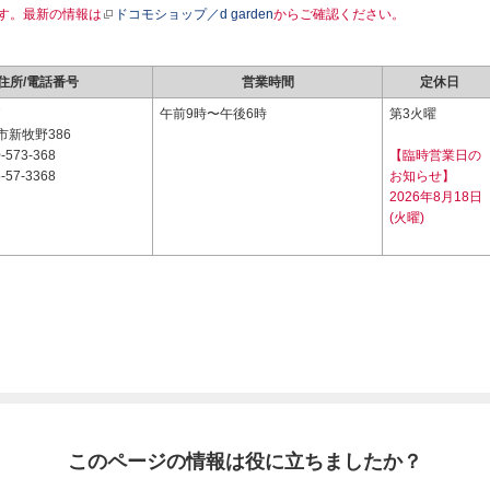
す。最新の情報は
ドコモショップ／d garden
からご確認ください。
住所/電話番号
営業時間
定休日
7
午前9時〜午後6時
第3火曜
市新牧野386
-573-368
【臨時営業日の
-57-3368
お知らせ】
2026年8月18日
(火曜)
このページの情報は役に立ちましたか？