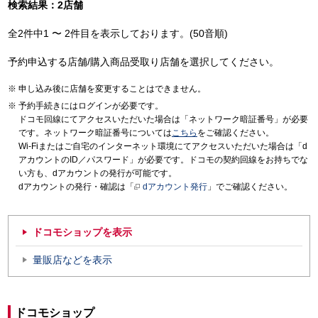
検索結果：2店舗
全2件中1 〜 2件目を表示しております。(50音順)
予約申込する店舗/購入商品受取り店舗を選択してください。
申し込み後に店舗を変更することはできません。
予約手続きにはログインが必要です。
ドコモ回線にてアクセスいただいた場合は「ネットワーク暗証番号」が必要
です。ネットワーク暗証番号については
こちら
をご確認ください。
Wi-Fiまたはご自宅のインターネット環境にてアクセスいただいた場合は「d
アカウントのID／パスワード」が必要です。ドコモの契約回線をお持ちでな
い方も、dアカウントの発行が可能です。
dアカウントの発行・確認は「
dアカウント発行
」でご確認ください。
ドコモショップを表示
量販店などを表示
ドコモショップ