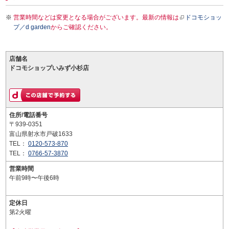
営業時間などは変更となる場合がございます。最新の情報は
ドコモショッ
プ／d garden
からご確認ください。
店舗名
ドコモショップいみず小杉店
住所/電話番号
〒939-0351
富山県射水市戸破1633
TEL：
0120-573-870
TEL：
0766-57-3870
営業時間
午前9時〜午後6時
定休日
第2火曜