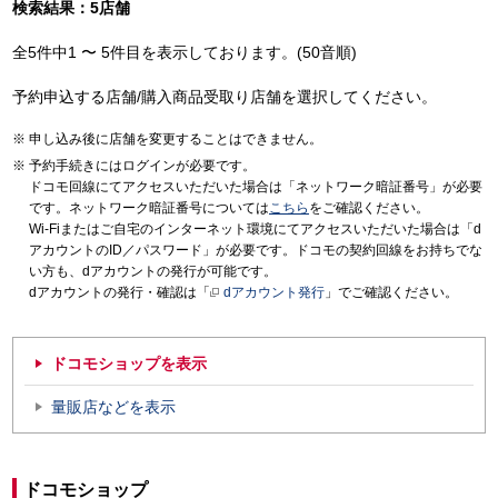
検索結果：5店舗
全5件中1 〜 5件目を表示しております。(50音順)
予約申込する店舗/購入商品受取り店舗を選択してください。
申し込み後に店舗を変更することはできません。
予約手続きにはログインが必要です。
ドコモ回線にてアクセスいただいた場合は「ネットワーク暗証番号」が必要
です。ネットワーク暗証番号については
こちら
をご確認ください。
Wi-Fiまたはご自宅のインターネット環境にてアクセスいただいた場合は「d
アカウントのID／パスワード」が必要です。ドコモの契約回線をお持ちでな
い方も、dアカウントの発行が可能です。
dアカウントの発行・確認は「
dアカウント発行
」でご確認ください。
ドコモショップを表示
量販店などを表示
ドコモショップ