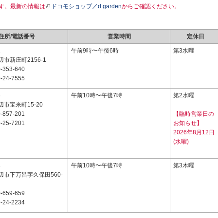
す。最新の情報は
ドコモショップ／d garden
からご確認ください。
住所/電話番号
営業時間
定休日
1
午前9時〜午後6時
第3水曜
市新庄町2156-1
-353-640
-24-7555
6
午前10時〜午後7時
第2水曜
市宝来町15-20
-857-201
【臨時営業日の
-25-7201
お知らせ】
2026年8月12日
(水曜)
4
午前10時〜午後7時
第3木曜
辺市下万呂字久保田560-
-659-659
-24-2234