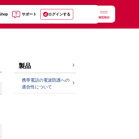
 Shop
サポート
ログインする
MENU
製品
携帯電話の電波防護への
適合性について