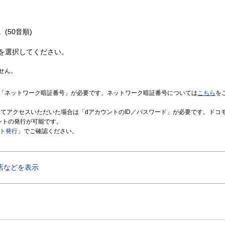
(50音順)
を選択してください。
せん。
「ネットワーク暗証番号」が必要です。ネットワーク暗証番号については
こちら
を
境にてアクセスいただいた場合は「dアカウントのID／パスワード」が必要です。ドコ
ントの発行が可能です。
ント発行
」でご確認ください。
店などを表示