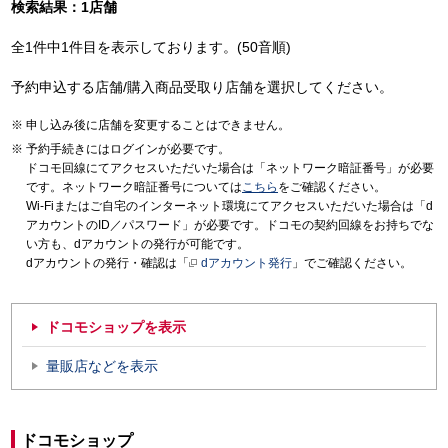
検索結果：1店舗
全1件中1件目を表示しております。(50音順)
予約申込する店舗/購入商品受取り店舗を選択してください。
申し込み後に店舗を変更することはできません。
予約手続きにはログインが必要です。
ドコモ回線にてアクセスいただいた場合は「ネットワーク暗証番号」が必要
です。ネットワーク暗証番号については
こちら
をご確認ください。
Wi-Fiまたはご自宅のインターネット環境にてアクセスいただいた場合は「d
アカウントのID／パスワード」が必要です。ドコモの契約回線をお持ちでな
い方も、dアカウントの発行が可能です。
dアカウントの発行・確認は「
dアカウント発行
」でご確認ください。
ドコモショップを表示
量販店などを表示
ドコモショップ