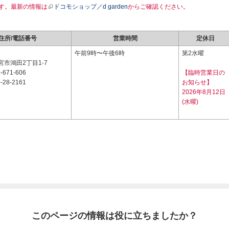
す。最新の情報は
ドコモショップ／d garden
からご確認ください。
住所/電話番号
営業時間
定休日
2
午前9時〜午後6時
第2水曜
市鴻田2丁目1-7
-671-606
【臨時営業日の
-28-2161
お知らせ】
2026年8月12日
(水曜)
このページの情報は役に立ちましたか？