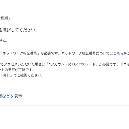
音順)
を選択してください。
せん。
「ネットワーク暗証番号」が必要です。ネットワーク暗証番号については
こちら
を
境にてアクセスいただいた場合は「dアカウントのID／パスワード」が必要です。ドコ
ントの発行が可能です。
ント発行
」でご確認ください。
店などを表示