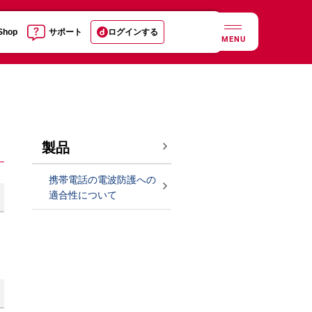
 Shop
サポート
ログインする
MENU
製品
携帯電話の電波防護への
適合性について