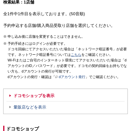
検索結果：1店舗
全1件中1件目を表示しております。(50音順)
予約申込する店舗/購入商品受取り店舗を選択してください。
申し込み後に店舗を変更することはできません。
予約手続きにはログインが必要です。
ドコモ回線にてアクセスいただいた場合は「ネットワーク暗証番号」が必要
です。ネットワーク暗証番号については
こちら
をご確認ください。
Wi-Fiまたはご自宅のインターネット環境にてアクセスいただいた場合は「d
アカウントのID／パスワード」が必要です。ドコモの契約回線をお持ちでな
い方も、dアカウントの発行が可能です。
dアカウントの発行・確認は「
dアカウント発行
」でご確認ください。
ドコモショップを表示
量販店などを表示
ドコモショップ