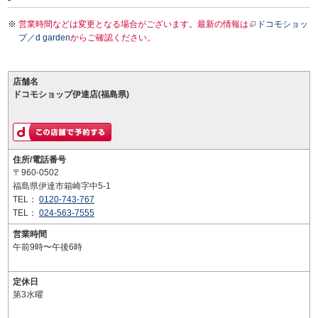
営業時間などは変更となる場合がございます。最新の情報は
ドコモショッ
プ／d garden
からご確認ください。
店舗名
ドコモショップ伊達店(福島県)
住所/電話番号
〒960-0502
福島県伊達市箱崎字中5-1
TEL：
0120-743-767
TEL：
024-563-7555
営業時間
午前9時〜午後6時
定休日
第3水曜