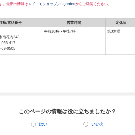
す。最新の情報は
ドコモショップ／d garden
からご確認ください。
住所/電話番号
営業時間
定休日
6
午前10時〜午後7時
第3木曜
市南花内248
-053-417
-69-0505
このページの情報は役に立ちましたか？
はい
いいえ