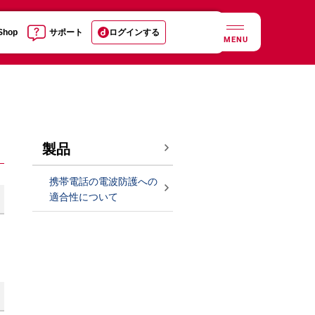
 Shop
サポート
ログインする
MENU
製品
携帯電話の電波防護への
適合性について