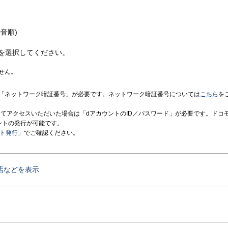
音順)
を選択してください。
せん。
「ネットワーク暗証番号」が必要です。ネットワーク暗証番号については
こちら
を
境にてアクセスいただいた場合は「dアカウントのID／パスワード」が必要です。ドコ
ントの発行が可能です。
ント発行
」でご確認ください。
店などを表示