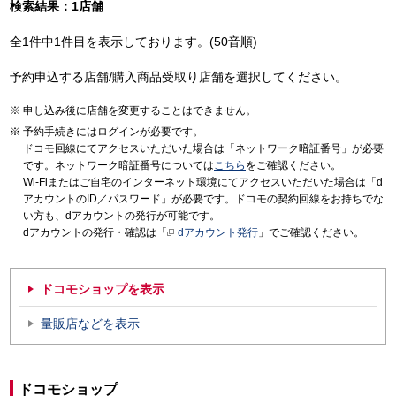
検索結果：1店舗
全1件中1件目を表示しております。(50音順)
予約申込する店舗/購入商品受取り店舗を選択してください。
申し込み後に店舗を変更することはできません。
予約手続きにはログインが必要です。
ドコモ回線にてアクセスいただいた場合は「ネットワーク暗証番号」が必要
です。ネットワーク暗証番号については
こちら
をご確認ください。
Wi-Fiまたはご自宅のインターネット環境にてアクセスいただいた場合は「d
アカウントのID／パスワード」が必要です。ドコモの契約回線をお持ちでな
い方も、dアカウントの発行が可能です。
dアカウントの発行・確認は「
dアカウント発行
」でご確認ください。
ドコモショップを表示
量販店などを表示
ドコモショップ