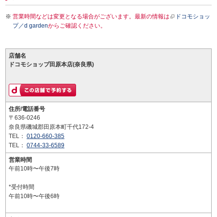
営業時間などは変更となる場合がございます。最新の情報は
ドコモショッ
プ／d garden
からご確認ください。
店舗名
ドコモショップ田原本店(奈良県)
住所/電話番号
〒636-0246
奈良県磯城郡田原本町千代172-4
TEL：
0120-660-385
TEL：
0744-33-6589
営業時間
午前10時〜午後7時
*受付時間
午前10時〜午後6時