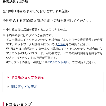
検索結果：1店舗
全1件中1件目を表示しております。(50音順)
予約申込する店舗/購入商品受取り店舗を選択してください。
申し込み後に店舗を変更することはできません。
予約手続きにはログインが必要です。
ドコモ回線にてアクセスいただいた場合は「ネットワーク暗証番号」が必要
です。ネットワーク暗証番号については
こちら
をご確認ください。
Wi-Fiまたはご自宅のインターネット環境にてアクセスいただいた場合は「d
アカウントのID／パスワード」が必要です。ドコモの契約回線をお持ちでな
い方も、dアカウントの発行が可能です。
dアカウントの発行・確認は「
dアカウント発行
」でご確認ください。
ドコモショップを表示
量販店などを表示
ドコモショップ