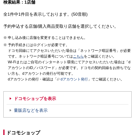
検索結果：1店舗
全1件中1件目を表示しております。(50音順)
予約申込する店舗/購入商品受取り店舗を選択してください。
申し込み後に店舗を変更することはできません。
予約手続きにはログインが必要です。
ドコモ回線にてアクセスいただいた場合は「ネットワーク暗証番号」が必要
です。ネットワーク暗証番号については
こちら
をご確認ください。
Wi-Fiまたはご自宅のインターネット環境にてアクセスいただいた場合は「d
アカウントのID／パスワード」が必要です。ドコモの契約回線をお持ちでな
い方も、dアカウントの発行が可能です。
dアカウントの発行・確認は「
dアカウント発行
」でご確認ください。
ドコモショップを表示
量販店などを表示
ドコモショップ